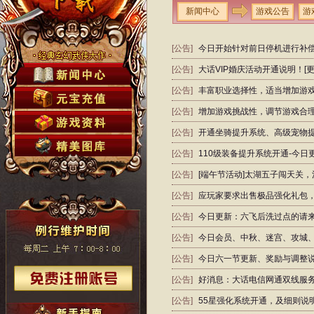
新闻中心
游戏公告
游
[公告]
今日开始针对前日停机进行补偿
[公告]
大话VIP婚庆活动开通说明！[更
[公告]
丰富职业选择性，适当增加游
[公告]
增加游戏挑战性，调节游戏合
[公告]
开通坐骑提升系统、高级宠物
[公告]
110级装备提升系统开通-今
[公告]
[端午节活动]太湖五子闯天关
[公告]
应玩家要求出售极品强化礼包
[公告]
今日更新：六飞后洗过点的请
[公告]
今日会员、中秋、迷宫、攻城
[公告]
今日六一节更新、奖励与调整
[公告]
好消息：大话电信网通双线服
[公告]
55星强化系统开通，及细则说