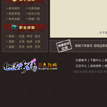
> 基本操作
> 任务指南
> 熟悉界面
> 职业介绍
> 角色创建
> 热键一览
· 大千
> 释家：
武道
禅宗
密宗
> 儒家：
火系
电系
冰系
> 道家：
符术
剑术
咒术
注册账号
|
下载中心
|
元宝中心
|
游戏资料
|
「追忆仙侣情,梦圆大话路.奇