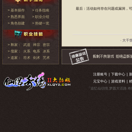
最后：活动如何存在问题或漏洞，可
> 基本操作
> 任务指南
> 熟悉界面
> 职业介绍
> 角色创建
> 热键一览
· 大千
> 释家：
武道
禅宗
密宗
> 儒家：
火系
电系
冰系
> 道家：
符术
剑术
咒术
注册账号
|
下载中心
|
元宝中心
|
游戏资料
|
「追忆仙侣情,梦圆大话路.奇