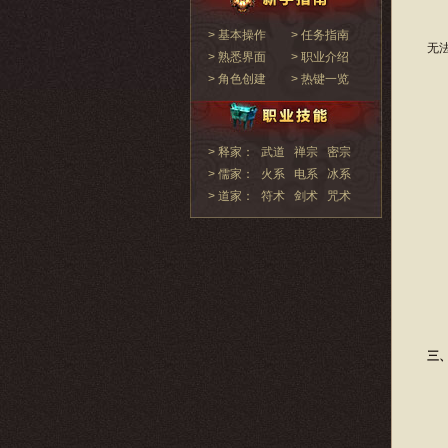
按
> 基本操作
> 任务指南
无
> 熟悉界面
> 职业介绍
> 角色创建
> 热键一览
> 释家：
武道
禅宗
密宗
> 儒家：
火系
电系
冰系
> 道家：
符术
剑术
咒术
三
地