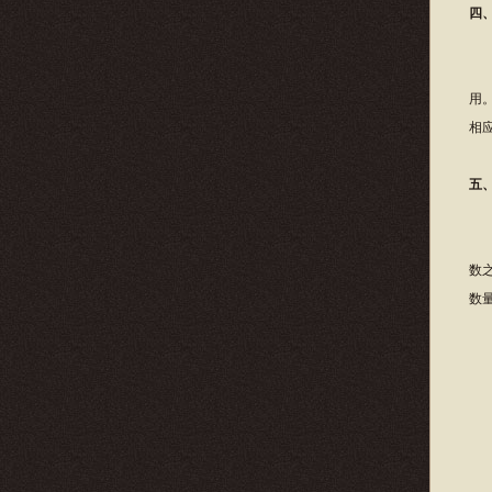
四
用
用
相
五
对
数
数