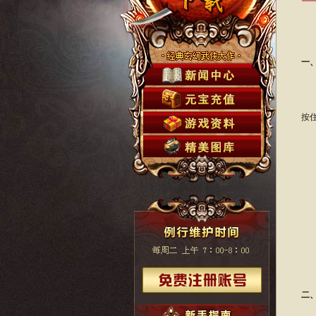
一
在
按
二