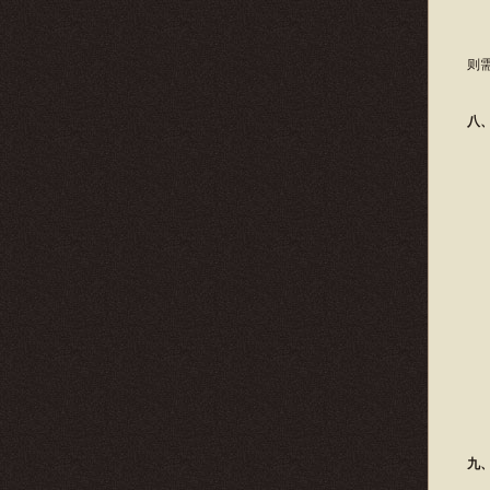
按
则
八
选
九、