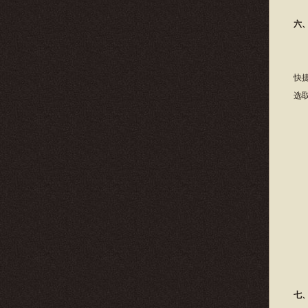
六
点
快
选
七