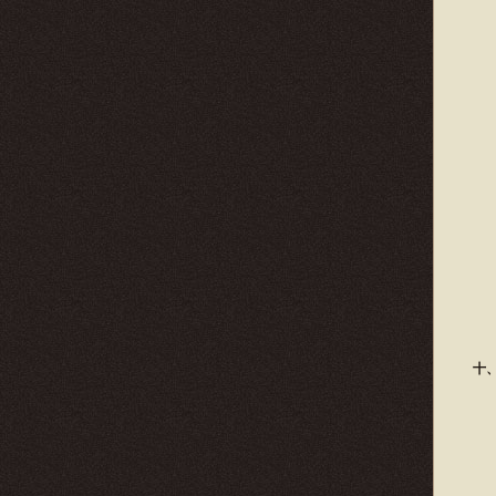
按
十、
按
聊