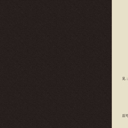
世
区
队
附
私
见
帮
按
后