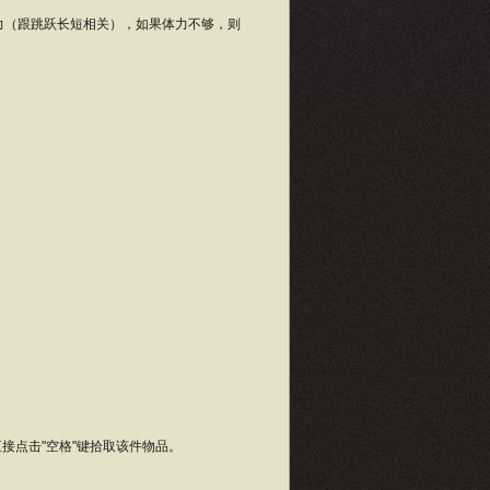
力（跟跳跃长短相关），如果体力不够，则
点击"空格"键拾取该件物品。