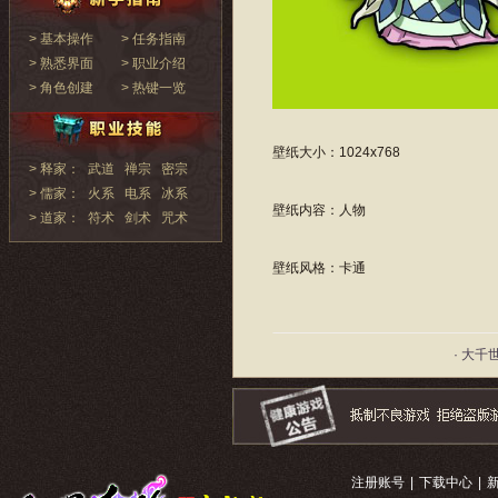
> 基本操作
> 任务指南
> 熟悉界面
> 职业介绍
> 角色创建
> 热键一览
壁纸大小：1024x768
> 释家：
武道
禅宗
密宗
> 儒家：
火系
电系
冰系
壁纸内容：人物
> 道家：
符术
剑术
咒术
壁纸风格：卡通
· 大千
注册账号
|
下载中心
|