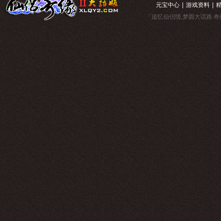
元宝中心
|
游戏资料
|
「追忆仙侣情,梦圆大话路.奇