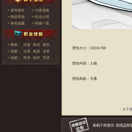
> 基本操作
> 任务指南
> 熟悉界面
> 职业介绍
> 角色创建
> 热键一览
> 释家：
武道
禅宗
密宗
壁纸大小：1024x768
> 儒家：
火系
电系
冰系
> 道家：
符术
剑术
咒术
壁纸内容：人物
壁纸风格：卡通
· 大千