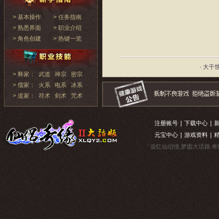
> 基本操作
> 任务指南
> 熟悉界面
> 职业介绍
> 角色创建
> 热键一览
· 大千
> 释家：
武道
禅宗
密宗
> 儒家：
火系
电系
冰系
> 道家：
符术
剑术
咒术
注册账号
|
下载中心
|
元宝中心
|
游戏资料
|
「追忆仙侣情,梦圆大话路.奇