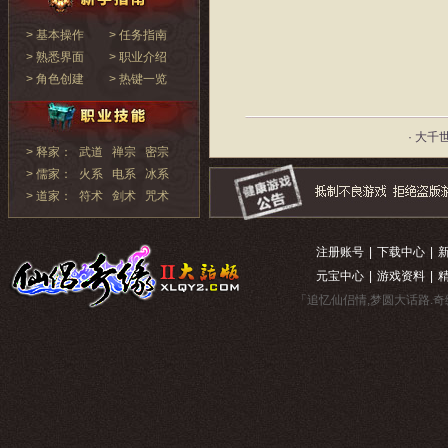
> 基本操作
> 任务指南
> 熟悉界面
> 职业介绍
> 角色创建
> 热键一览
· 大千
> 释家：
武道
禅宗
密宗
> 儒家：
火系
电系
冰系
> 道家：
符术
剑术
咒术
注册账号
|
下载中心
|
元宝中心
|
游戏资料
|
「追忆仙侣情,梦圆大话路.奇