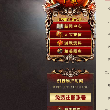
今
一
活
活
活
二
最
参