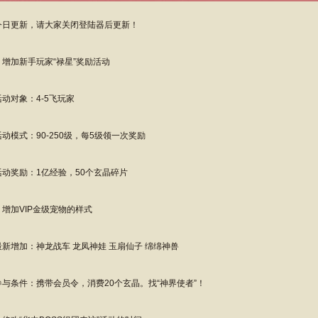
日更新，请大家关闭登陆器后更新！
、增加新手玩家“禄星”奖励活动
动对象：4-5飞玩家
动模式：90-250级，每5级领一次奖励
动奖励：1亿经验，50个玄晶碎片
、增加VIP金级宠物的样式
新增加：神龙战车 龙凤神娃 玉扇仙子 绵绵神兽
与条件：携带会员令，消费20个玄晶。找“神界使者”！