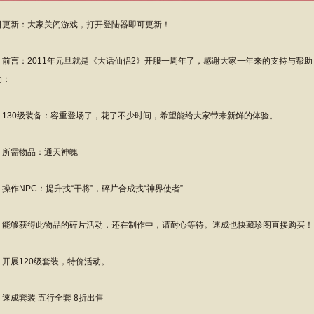
日更新：大家关闭游戏，打开登陆器即可更新！
言：2011年元旦就是《大话仙侣2》开服一周年了，感谢大家一年来的支持与帮助
动：
、130级装备：容重登场了，花了不少时间，希望能给大家带来新鲜的体验。
需物品：通天神魄
作NPC：提升找“干将”，碎片合成找“神界使者”
够获得此物品的碎片活动，还在制作中，请耐心等待。速成也快藏珍阁直接购买！
、开展120级套装，特价活动。
成套装 五行全套 8折出售