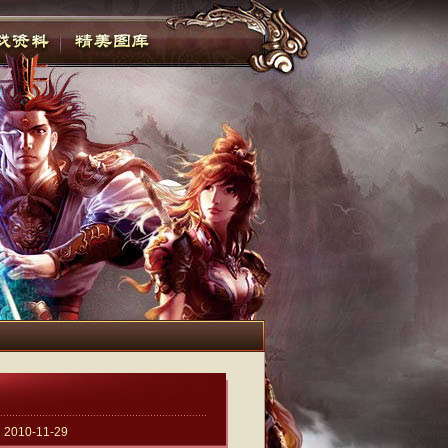
！
0-11-29