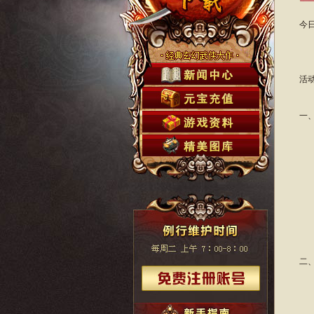
今
前
活
一
所
操
能
二
速