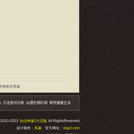
侣伴相依共登途
© 2010-2023
仙侣奇缘2大话版
All RightsReserved
设计制作：
风暴
官方网址：
xlqy2.com