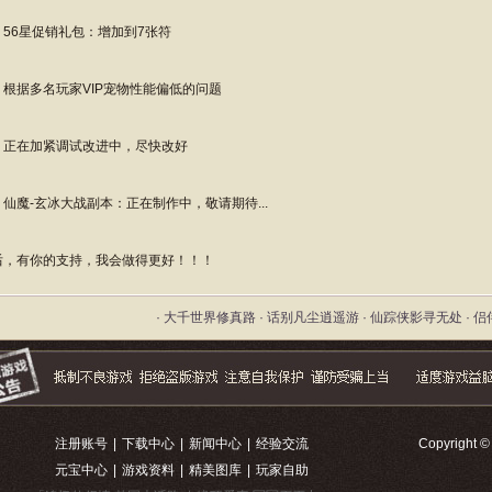
6星促销礼包：增加到7张符
、根据多名玩家VIP宠物性能偏低的问题
在加紧调试改进中，尽快改好
、仙魔-玄冰大战副本：正在制作中，敬请期待...
后，有你的支持，我会做得更好！！！
· 大千世界修真路 · 话别凡尘逍遥游 · 仙踪侠影寻无处 · 
注册账号
|
下载中心
|
新闻中心
|
经验交流
Copyright 
元宝中心
|
游戏资料
|
精美图库
|
玩家自助