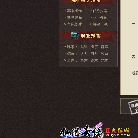
5
> 基本操作
> 任务指南
> 熟悉界面
> 职业介绍
> 角色创建
> 热键一览
三
正
> 释家：
武道
禅宗
密宗
> 儒家：
火系
电系
冰系
四
> 道家：
符术
剑术
咒术
最