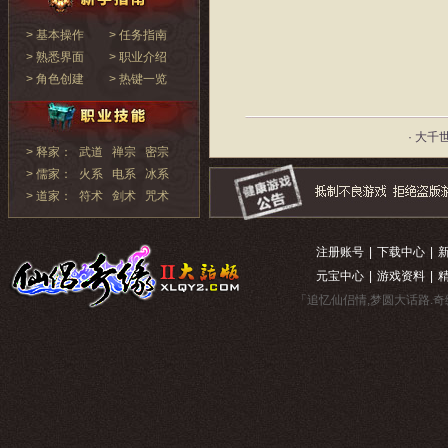
> 基本操作
> 任务指南
> 熟悉界面
> 职业介绍
> 角色创建
> 热键一览
· 大千
> 释家：
武道
禅宗
密宗
> 儒家：
火系
电系
冰系
> 道家：
符术
剑术
咒术
注册账号
|
下载中心
|
元宝中心
|
游戏资料
|
「追忆仙侣情,梦圆大话路.奇