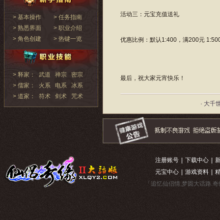
活动三：元宝充值送礼
> 基本操作
> 任务指南
> 熟悉界面
> 职业介绍
> 角色创建
> 热键一览
优惠比例：默认1:400，满200元 1:500，
> 释家：
武道
禅宗
密宗
最后，祝大家元宵快乐！
> 儒家：
火系
电系
冰系
> 道家：
符术
剑术
咒术
· 大千
注册账号
|
下载中心
|
元宝中心
|
游戏资料
|
「追忆仙侣情,梦圆大话路.奇