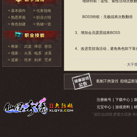
地狱特权：蓝怪、紫怪活动次数翻
> 基本操作
> 任务指南
BOSS特权：无极战将次数翻倍
> 熟悉界面
> 职业介绍
> 角色创建
> 热键一览
3、增加会员霹雳战将BOSS
> 释家：
武道
禅宗
密宗
4、改进竞技场活动，避免角色卸下装
> 儒家：
火系
电系
冰系
> 道家：
符术
剑术
咒术
· 大千
注册账号
|
下载中心
|
元宝中心
|
游戏资料
|
「追忆仙侣情,梦圆大话路.奇