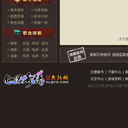
> 基本操作
> 任务指南
> 熟悉界面
> 职业介绍
> 角色创建
> 热键一览
· 大千
> 释家：
武道
禅宗
密宗
> 儒家：
火系
电系
冰系
> 道家：
符术
剑术
咒术
注册账号
|
下载中心
|
元宝中心
|
游戏资料
|
「追忆仙侣情,梦圆大话路.奇