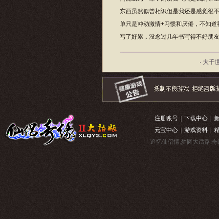
东西虽然似曾相识但是我还是感觉很
单只是冲动激情+习惯和厌倦，不知道
写了好累，没念过几年书写得不好朋
· 大千
注册账号
|
下载中心
|
元宝中心
|
游戏资料
|
「追忆仙侣情,梦圆大话路.奇