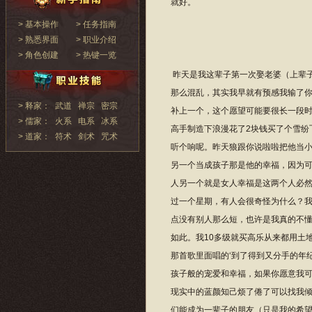
就好。
> 基本操作
> 任务指南
> 熟悉界面
> 职业介绍
> 角色创建
> 热键一览
昨天是我这辈子第一次娶老婆（上辈
那么混乱，其实我早就有预感我输了你
> 释家：
武道
禅宗
密宗
补上一个，这个愿望可能要很长一段
> 儒家：
火系
电系
冰系
高手制造下浪漫花了2块钱买了个雪纷
> 道家：
符术
剑术
咒术
听个响呢。昨天狼跟你说啦啦把他当小
另一个当成孩子那是他的幸福，因为
人另一个就是女人幸福是这两个人必
过一个星期，有人会很奇怪为什么？我
点没有别人那么短，也许是我真的不
如此。我10多级就买高乐从来都用土
那首歌里面唱的‘到了得到又分手的年
孩子般的宠爱和幸福，如果你愿意我
现实中的蓝颜知己烦了倦了可以找我倾
们能成为一辈子的朋友（只是我的希望