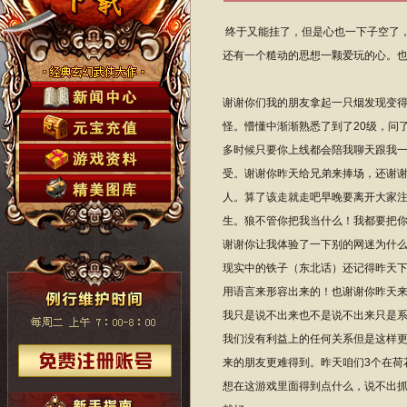
终于又能挂了，但是心也一下子空了
还有一个糙动的思想一颗爱玩的心。也
谢谢你们我的朋友拿起一只烟发现变得
怪。懵懂中渐渐熟悉了到了20级，问
多时候只要你上线都会陪我聊天跟我
受。谢谢你昨天给兄弟来捧场，还谢
人。算了该走就走吧早晚要离开大家
生。狼不管你把我当什么！我都要把
谢谢你让我体验了一下别的网迷为什
现实中的铁子（东北话）还记得昨天下
用语言来形容出来的！也谢谢你昨天来
我只是说不出来也不是说不出来只是系
我们没有利益上的任何关系但是这样
来的朋友更难得到。昨天咱们3个在荷
想在这游戏里面得到点什么，说不出