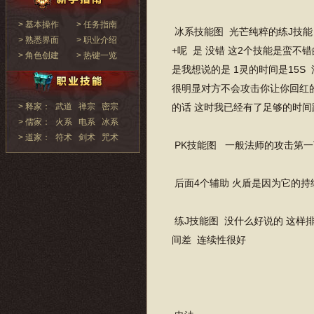
> 基本操作
> 任务指南
冰系技能图 光芒纯粹的练J技能
> 熟悉界面
> 职业介绍
+呢 是 没错 这2个技能是蛮不
> 角色创建
> 热键一览
是我想说的是 1灵的时间是15S
很明显对方不会攻击你让你回红的
> 释家：
武道
禅宗
密宗
的话 这时我已经有了足够的时间
> 儒家：
火系
电系
冰系
> 道家：
符术
剑术
咒术
PK技能图 一般法师的攻击第一
后面4个辅助 火盾是因为它的持
练J技能图 没什么好说的 这样
间差 连续性很好