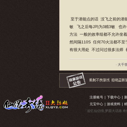
至于潜能点的话 没飞之前的潜能是这样+的
敏 飞之后每J均为3精3敏 也
方法 一般的效率组都不允许坐着
然间隔110S 任何70火法都不
有很大用处 不过问过很多法师 
· 大千
注册账号
|
下载中心
|
元宝中心
|
游戏资料
|
「追忆仙侣情,梦圆大话路.奇