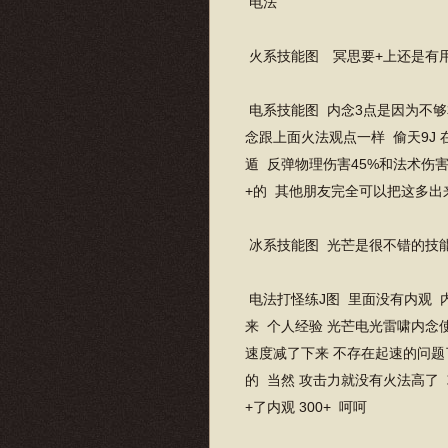
电法
火系技能图 冥思要+上还是有用
电系技能图 内念3点是因为不够
念跟上面火法观点一样 偷天9J 
遁 反弹物理伤害45%和法术伤害
+的 其他朋友完全可以把这多出
冰系技能图 光芒是很不错的技
电法打怪练J图 里面没有内观 
来 个人经验 光芒电光雷啸内念使
速度减了下来 不存在起速的问题了
的 当然 攻击力就没有火法高了 
+了内观 300+ 呵呵