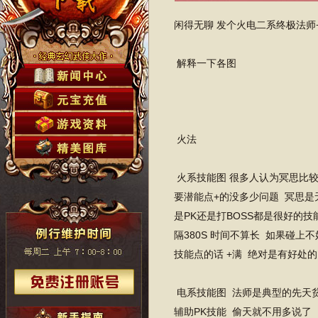
闲得无聊 发个火电二系终极法师
解释一下各图
火法
火系技能图 很多人认为冥思比较
要潜能点+的没多少问题 冥思是无
是PK还是打BOSS都是很好的技能
隔380S 时间不算长 如果碰上不
技能点的话 +满 绝对是有好处的
电系技能图 法师是典型的先天贫血
辅助PK技能 偷天就不用多说了