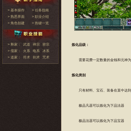
> 基本操作
> 任务指南
> 熟悉界面
> 职业介绍
> 角色创建
> 热键一览
> 释家：
武道
禅宗
密宗
炼化品级：
> 儒家：
火系
电系
冰系
> 道家：
符术
剑术
咒术
需要花费一定数量的金钱和元神为材
炼化类别
只有材料、宝石、装备在某中达到
极品凡器可以炼化为下品法器
极品法器可以炼化为下品宝器