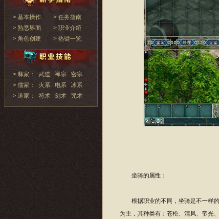
> 基本操作
> 任务指南
> 熟悉界面
> 职业介绍
> 角色创建
> 热键一览
> 释家：
武道
禅宗
密宗
> 儒家：
火系
电系
冰系
> 道家：
符术
剑术
咒术
坐骑的属性：
根据职业的不同，坐骑是不一样的。
为主，其种类有：苍松、清风、帝光