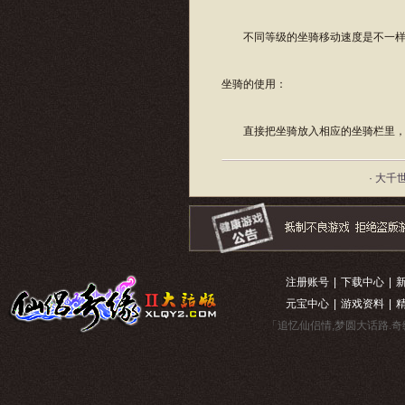
不同等级的坐骑移动速度是不一样
坐骑的使用：
直接把坐骑放入相应的坐骑栏里，就
· 大千
注册账号
|
下载中心
|
元宝中心
|
游戏资料
|
「追忆仙侣情,梦圆大话路.奇