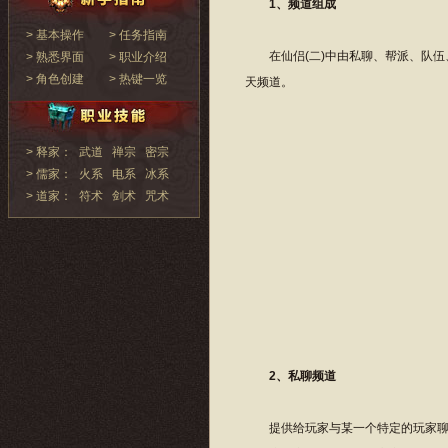
1、频道组成
> 基本操作
> 任务指南
在仙侣(二)中由私聊、帮派、队伍
> 熟悉界面
> 职业介绍
> 角色创建
> 热键一览
天频道。
> 释家：
武道
禅宗
密宗
> 儒家：
火系
电系
冰系
> 道家：
符术
剑术
咒术
2、私聊频道
提供给玩家与某一个特定的玩家聊天