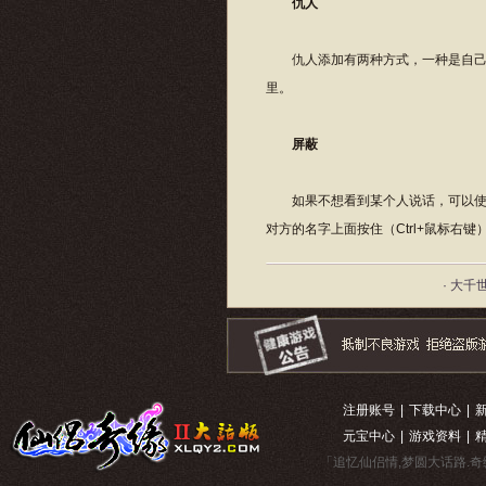
仇人
仇人添加有两种方式，一种是自己通
里。
屏蔽
如果不想看到某个人说话，可以使用
对方的名字上面按住（Ctrl+鼠标右键
· 大千
注册账号
|
下载中心
|
元宝中心
|
游戏资料
|
「追忆仙侣情,梦圆大话路.奇