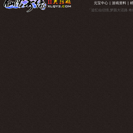
元宝中心
|
游戏资料
|
「追忆仙侣情,梦圆大话路.奇