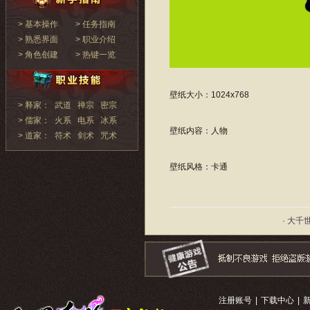
> 基本操作
> 任务指南
> 熟悉界面
> 职业介绍
> 角色创建
> 热键一览
壁纸大小：1024x768
> 释家：
武道
禅宗
密宗
> 儒家：
火系
电系
冰系
壁纸内容：人物
> 道家：
符术
剑术
咒术
壁纸风格：卡通
· 大千
注册账号
|
下载中心
|